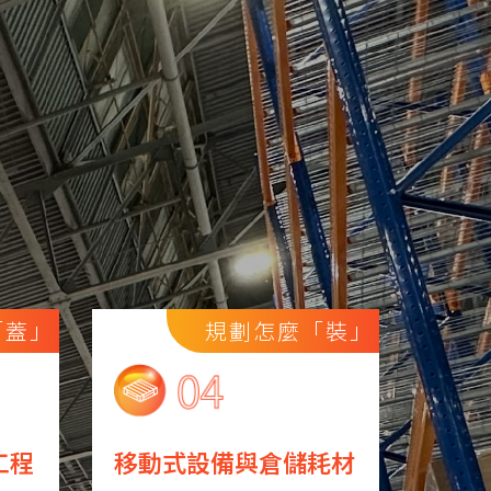
「蓋」
規劃怎麼「裝」
工程
移動式設備與倉儲耗材