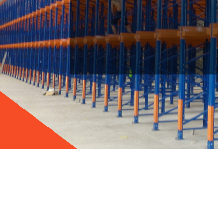
棧板式鋼架｜固定