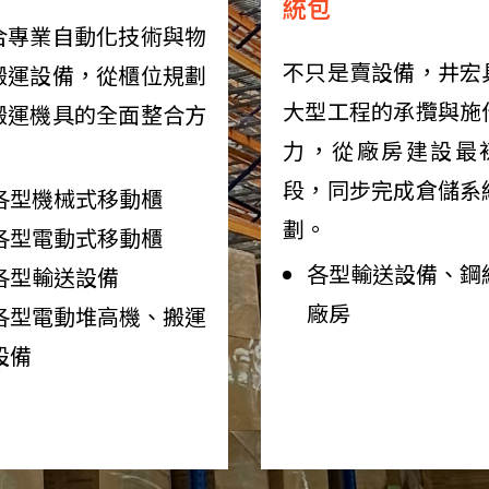
統包
合專業自動化技術與物
不只是賣設備，井宏
搬運設備，從櫃位規劃
大型工程的承攬與施
搬運機具的全面整合方
力，從廠房建設最
。
段，同步完成倉儲系
各型機械式移動櫃
劃。
各型電動式移動櫃
各型輸送設備、鋼
各型輸送設備
廠房
各型電動堆高機、搬運
設備