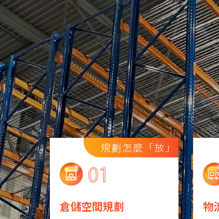
規劃怎麼「放」
倉儲空間規劃
物