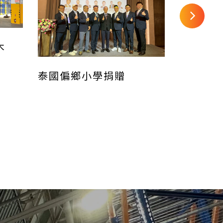
木
電子製造
積層架
泰國偏鄉小學捐贈