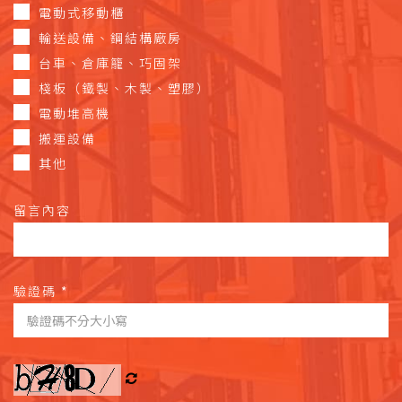
電動式移動櫃
輸送設備、鋼結構廠房
台車、倉庫籠、巧固架
棧板（鐵製、木製、塑膠）
電動堆高機
搬運設備
其他
留言內容
驗證碼
*