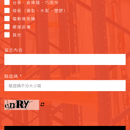
台車、倉庫籠、巧固架
棧板（鐵製、木製、塑膠）
電動堆高機
搬運設備
其他
留言內容
驗證碼
*