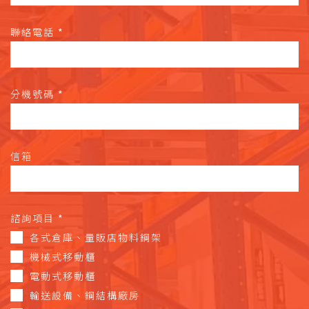
聯絡電話
*
分機號碼
*
信箱
諮詢項目
*
各式倉庫、量販店物料鋼架
機械式移動櫃
電動式移動櫃
輸送設備、鋼結構廠房