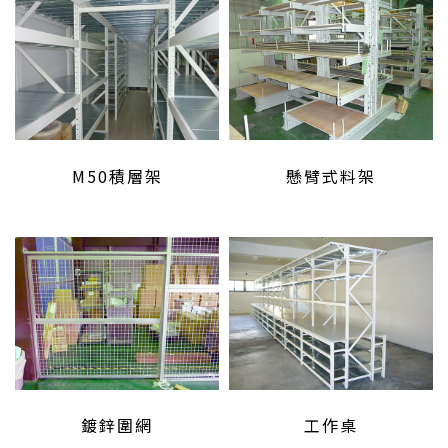
M50積層架
懸臂式料架
鍍鋅圍網
工作桌