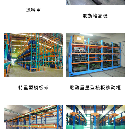
撿料車
電動堆高機
特重型棧板架
電動重量型棧板移動櫃