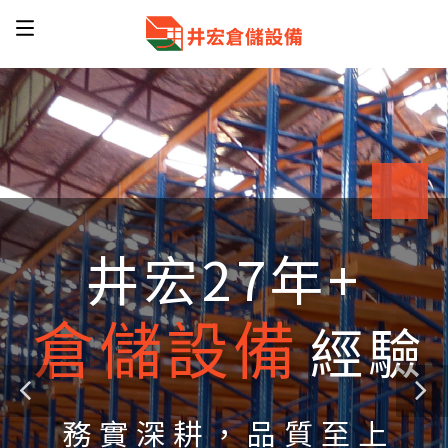
倉儲設備
井宏
一次到位
棧板式鋼架｜固定式鋼架｜機械式移動櫃｜特殊鋼架｜
物流周邊輸送設備