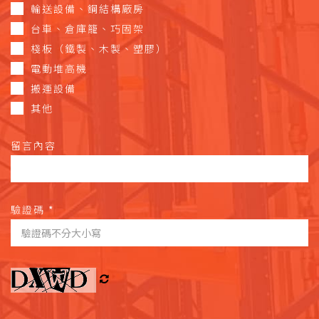
輸送設備、鋼結構廠房
台車、倉庫籠、巧固架
棧板（鐵製、木製、塑膠）
電動堆高機
搬運設備
其他
留言內容
驗證碼
*