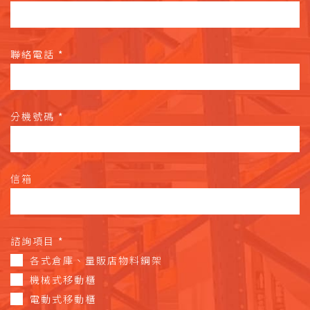
聯絡電話
*
分機號碼
*
信箱
諮詢項目
*
各式倉庫、量販店物料鋼架
機械式移動櫃
電動式移動櫃